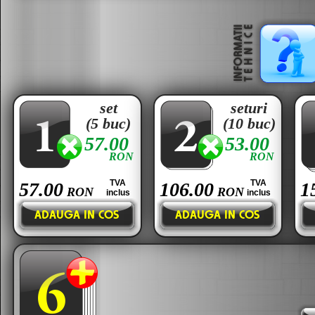
set
seturi
(5 buc)
(10 buc)
57.00
53.00
RON
RON
TVA
TVA
57.00
106.00
1
RON
RON
inclus
inclus