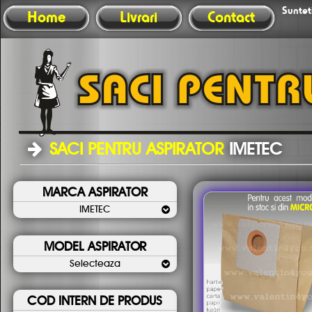
Sunteti
Home
Livrari
Contact
SACI PENTRU ASPIRATOR
IMETEC
MARCA ASPIRATOR
IMETEC
MODEL ASPIRATOR
Selecteaza
COD INTERN DE PRODUS