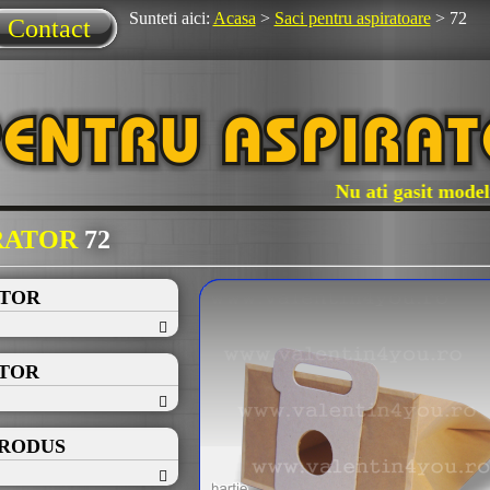
Sunteti aici:
Acasa
>
Saci pentru aspiratoare
>
72
Contact
Nu ati gasit modelul 
IRATOR
72
ATOR
ATOR
PRODUS