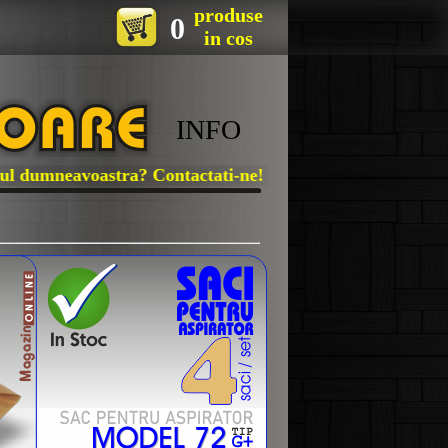
produse
0
in cos
INFO
dumneavoastra? Contactati-ne!