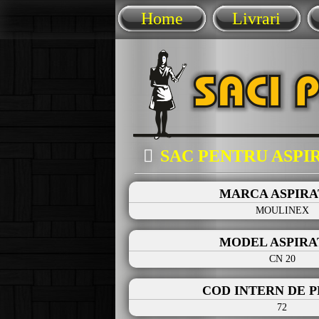
Home
Livrari
SAC PENTRU ASP
MARCA ASPIR
MOULINEX
MODEL ASPIR
CN 20
COD INTERN DE 
72