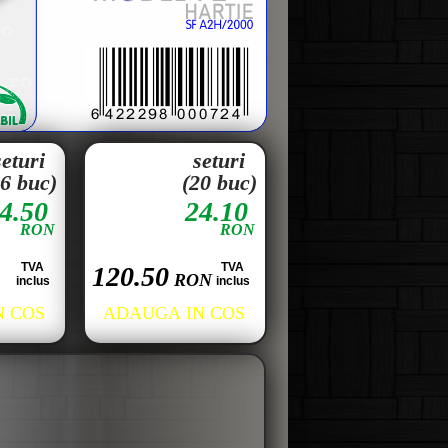
seturi
seturi
16 buc)
(20 buc)
4.50
24.10
RON
RON
TVA
TVA
120.50
RON
inclus
inclus