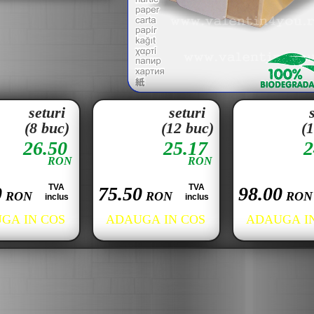
seturi
seturi
(8 buc)
(12 buc)
(
26.50
25.17
2
RON
RON
TVA
TVA
0
75.50
98.00
RON
RON
RON
inclus
inclus