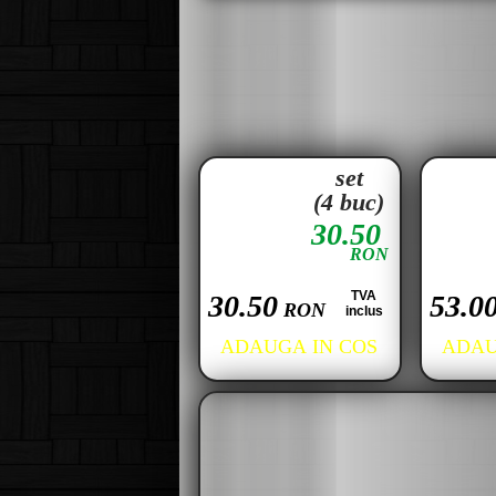
set
(4 buc)
30.50
RON
TVA
30.50
53.0
RON
inclus