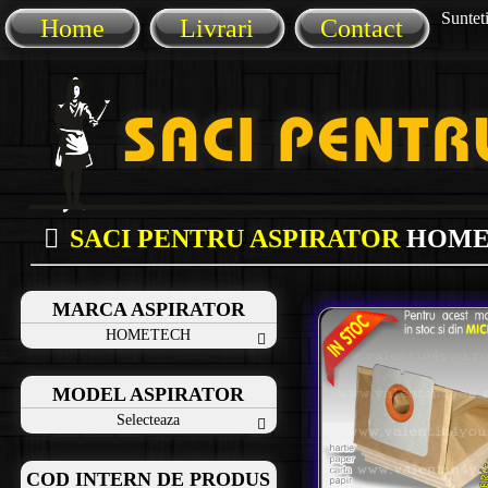
Sunteti
Home
Livrari
Contact
SACI PENTRU ASPIRATOR
HOME
MARCA ASPIRATOR
HOMETECH
MODEL ASPIRATOR
Selecteaza
COD INTERN DE PRODUS