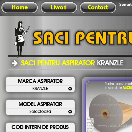
Sunteti
Home
Livrari
Contact
SACI PENTRU ASPIRATOR
KRANZLE
MARCA ASPIRATOR
KRANZLE
MODEL ASPIRATOR
Selecteaza
COD INTERN DE PRODUS